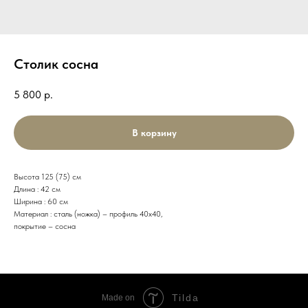
Столик сосна
5 800
р.
В корзину
Высота 125 (75) см
Длина : 42 см
Ширина : 60 см
Материал : сталь (ножка) – профиль 40х40,
покрытие – сосна
Tilda
Made on