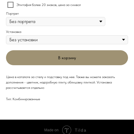
Эпитафия более 20 знаков, цена за символ
Портрет
Установка
В корзину
Цена в каталоге за стелу и подставку под нее. Также вы можете заказать
дополнения - цветник, надгробную плиту, облицовку плиткой. Установка
рассчитывается отдельно
Тип: Комбинированные
Tilda
Made on