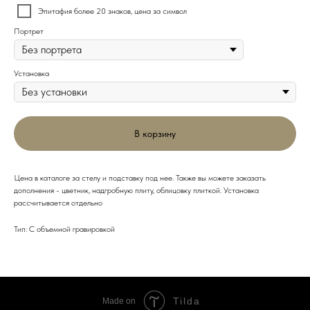
Эпитафия более 20 знаков, цена за символ
Портрет
Установка
В корзину
Цена в каталоге за стелу и подставку под нее. Также вы можете заказать
дополнения - цветник, надгробную плиту, облицовку плиткой. Установка
рассчитывается отдельно
Тип: С объемной гравировкой
Tilda
Made on